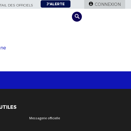
J'ALERTE
CONNEXION
AIL DES OFFICIELS
gne
 UTILES
Messagerie officielle