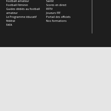
Football amateur
Santé
Football Féminin
Scores en direct
Guides dédiés au football
FFFTV
amateur
Joueurs FFF
Le Programme éducatif
Portail des officiels
fédéral
Nos formations
FAFA