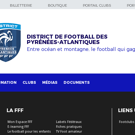
BILLETTERIE
BOUTIQUE
PORTAIL CLUBS
PORT
DISTRICT DE FOOTBALL DES
PYRÉNÉES-ATLANTIQUES
Entre océan et montagne, le football qui ga
RMATION
CLUBS
MÉDIAS
DOCUMENTS
LA FFF
LIENS
Mon Espace FFF
Labels Fédéraux
Footclubs
E-learning FFF
Fiches pratiques
Le football pour les enfants
TV Foot amateur