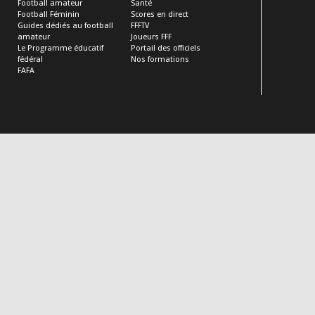
Football amateur
Santé
Football Féminin
Scores en direct
Guides dédiés au football
FFFTV
amateur
Joueurs FFF
Le Programme éducatif
Portail des officiels
fédéral
Nos formations
FAFA