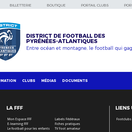
BILLETTERIE
BOUTIQUE
PORTAIL CLUBS
PORT
DISTRICT DE FOOTBALL DES
PYRÉNÉES-ATLANTIQUES
Entre océan et montagne, le football qui ga
RMATION
CLUBS
MÉDIAS
DOCUMENTS
LA FFF
LIENS
Mon Espace FFF
Labels Fédéraux
Footclubs
E-learning FFF
Fiches pratiques
Le football pour les enfants
TV Foot amateur