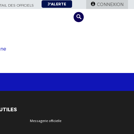
J'ALERTE
CONNEXION
AIL DES OFFICIELS
gne
 UTILES
Messagerie officielle