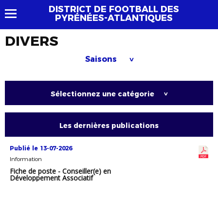
DISTRICT DE FOOTBALL DES
PYRÉNÉES-ATLANTIQUES
DIVERS
Saisons
>
Sélectionnez une catégorie
>
Les dernières publications
Publié le 13-07-2026
Information
Fiche de poste - Conseiller(e) en
Développement Associatif