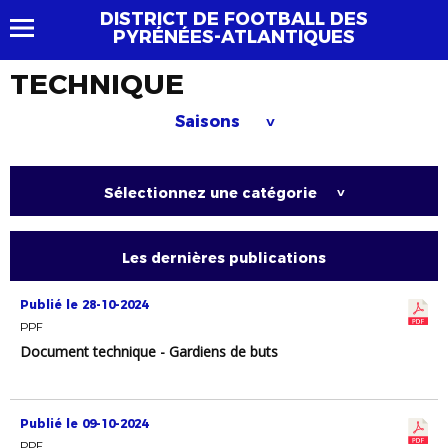
DISTRICT DE FOOTBALL DES
PYRÉNÉES-ATLANTIQUES
TECHNIQUE
Saisons
>
Sélectionnez une catégorie
>
Les dernières publications
Publié le 28-10-2024
PPF
Document technique - Gardiens de buts
Publié le 09-10-2024
PPF