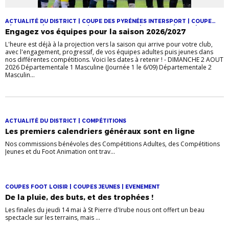
ACTUALITÉ DU DISTRICT | COUPE DES PYRÉNÉES INTERSPORT | COUPE
FÉMININE CRÉDIT AGRICOLE | COUPES JEUNES | COUPES SÉNIORS |
Engagez vos équipes pour la saison 2026/2027
DÉPARTEMENTALE 1 | FESTIVAL FOOT U13 PITCH | FOOT ANIMATION | FOOT
FÉMININ
L'heure est déjà à la projection vers la saison qui arrive pour votre club,
avec l'engagement, progressif, de vos équipes adultes puis jeunes dans
nos différentes compétitions. Voici les dates à retenir ! - DIMANCHE 2 AOUT
2026 Départementale 1 Masculine (Journée 1 le 6/09) Départementale 2
Masculin...
ACTUALITÉ DU DISTRICT | COMPÉTITIONS
Les premiers calendriers généraux sont en ligne
Nos commissions bénévoles des Compétitions Adultes, des Compétitions
Jeunes et du Foot Animation ont trav...
COUPES FOOT LOISIR | COUPES JEUNES | EVENEMENT
De la pluie, des buts, et des trophées !
Les finales du jeudi 14 mai à St Pierre d'Irube nous ont offert un beau
spectacle sur les terrains, mais ...