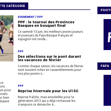
TTE CATÉGORIE
FOOT
EVENEMENT | PPF
PPF : le tournoi des Provinces
Basques en bouquet final
Ce samedi 13 juin, les meilleurs jeunes joueurs
et joueuses du Pays-Basque français et
espagnol ont rende...
PPF
Des sélections sur le pont durant
les vacances de février
FAFA
Comme chaque saison, les vacances de février
sont souvent riches en rassemblements pour
nos plus jeunes s...
 ce
ions
PPF
uni pour
Reprise hivernale pour les U13G
roisés
Reprise fraîche, mais ensoleillée pour la
ur bien
génération 2013 qui a déjà rechaussé les
 étaient
crampons ce dimanche 4...