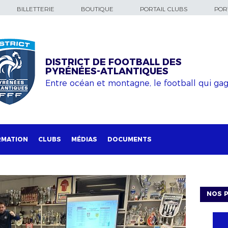
BILLETTERIE
BOUTIQUE
PORTAIL CLUBS
PORT
DISTRICT DE FOOTBALL DES
PYRÉNÉES-ATLANTIQUES
Entre océan et montagne, le football qui ga
RMATION
CLUBS
MÉDIAS
DOCUMENTS
NOS P