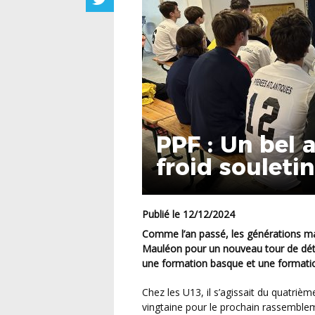
PPF : Un bel 
froid souletin
Publié le 12/12/2024
Comme l’an passé, les générations masculines 2011 et 2012 avaient rendez-vous hier à
Mauléon pour un nouveau tour de déte
une formation basque et une formatio
Chez les U13, il s’agissait du quatrième tour avec 45 joueurs présents. Ils ne seront plus qu’une
vingtaine pour le prochain rassemble