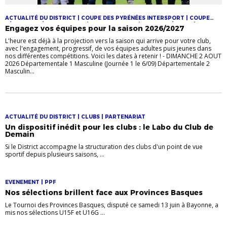
ACTUALITÉ DU DISTRICT | COUPE DES PYRÉNÉES INTERSPORT | COUPE
FÉMININE CRÉDIT AGRICOLE | COUPES JEUNES | COUPES SÉNIORS |
Engagez vos équipes pour la saison 2026/2027
DÉPARTEMENTALE 1 | FESTIVAL FOOT U13 PITCH | FOOT ANIMATION | FOOT
FÉMININ
L'heure est déjà à la projection vers la saison qui arrive pour votre club,
avec l'engagement, progressif, de vos équipes adultes puis jeunes dans
nos différentes compétitions. Voici les dates à retenir ! - DIMANCHE 2 AOUT
2026 Départementale 1 Masculine (Journée 1 le 6/09) Départementale 2
Masculin...
ACTUALITÉ DU DISTRICT | CLUBS | PARTENARIAT
Un dispositif inédit pour les clubs : le Labo du Club de
Demain
Si le District accompagne la structuration des clubs d'un point de vue
sportif depuis plusieurs saisons, ...
EVENEMENT | PPF
Nos sélections brillent face aux Provinces Basques
Le Tournoi des Provinces Basques, disputé ce samedi 13 juin à Bayonne, a
mis nos sélections U15F et U16G ...