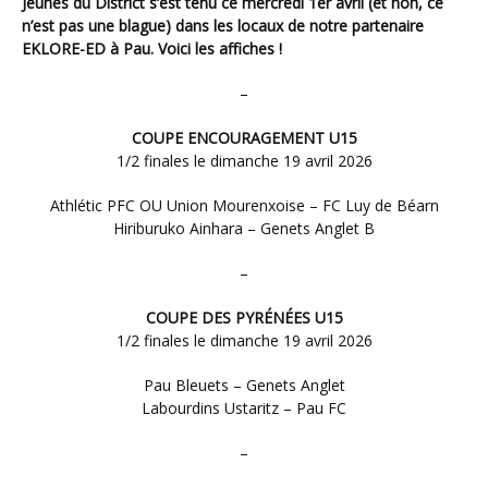
Jeunes du District s’est tenu ce mercredi 1er avril (et non, ce
n’est pas une blague) dans les locaux de notre partenaire
EKLORE-ED à Pau. Voici les affiches !
–
COUPE ENCOURAGEMENT U15
1/2 finales le dimanche 19 avril 2026
Athlétic PFC OU Union Mourenxoise – FC Luy de Béarn
Hiriburuko Ainhara – Genets Anglet B
–
COUPE DES PYRÉNÉES U15
1/2 finales le dimanche 19 avril 2026
Pau Bleuets – Genets Anglet
Labourdins Ustaritz – Pau FC
–