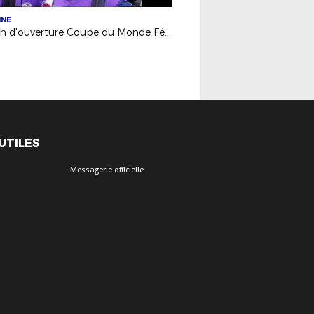
INE
Match d'ouverture Coupe du Monde Féminine
 UTILES
Messagerie officielle