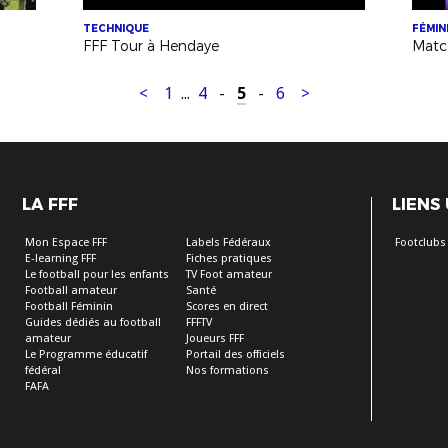
TECHNIQUE
FÉMIN
FFF Tour à Hendaye
<
1
...
4
-
5
-
6
>
LA FFF
LIENS
Mon Espace FFF
Labels Fédéraux
Footclubs
E-learning FFF
Fiches pratiques
Le football pour les enfants
TV Foot amateur
Football amateur
Santé
Football Féminin
Scores en direct
Guides dédiés au football
FFFTV
amateur
Joueurs FFF
Le Programme éducatif
Portail des officiels
fédéral
Nos formations
FAFA