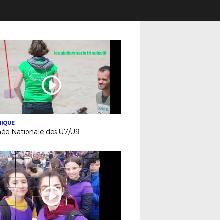
NIQUE
née Nationale des U7/U9