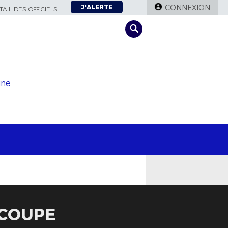
J'ALERTE
CONNEXION
AIL DES OFFICIELS
gne
 COUPE