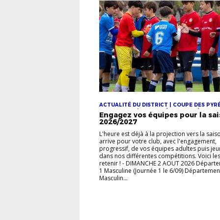
ACTUALITÉ DU DISTRICT | COUPE DES PYR
INTERSPORT | COUPE FÉMININE CRÉDIT AG
Engagez vos équipes pour la sa
COUPES JEUNES | COUPES SÉNIORS |
2026/2027
DÉPARTEMENTALE 1 | FESTIVAL FOOT U13 P
FOOT ANIMATION | FOOT FÉMININ
L'heure est déjà à la projection vers la sais
arrive pour votre club, avec l'engagement,
progressif, de vos équipes adultes puis je
dans nos différentes compétitions. Voici le
retenir ! - DIMANCHE 2 AOUT 2026 Départ
1 Masculine (Journée 1 le 6/09) Départemen
Masculin...