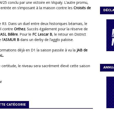
/25 conclu par une victoire en Vispaly. L’autre promu,
n entrée en s’imposant à la maison contre les
Croisés de
DÉCLA
e R3. Dans un duel entre deux historiques béarnais, le
el contre
Orthez.
Succès également pour la réserve de
’
ASL Billère
. Pour le
FC Lescar B
, le retour en District
 l’
ASMUR B
dans un derby de l’agglo paloise.
 formations déjà en D1 la saison passée à vu la
JAB de
AL.
ANNUA
ur
TTE CATÉGORIE