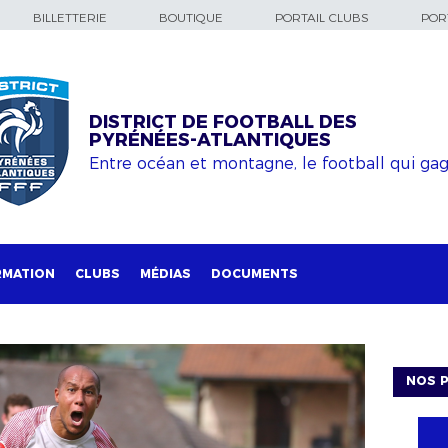
BILLETTERIE
BOUTIQUE
PORTAIL CLUBS
PORT
DISTRICT DE FOOTBALL DES
PYRÉNÉES-ATLANTIQUES
Entre océan et montagne, le football qui ga
RMATION
CLUBS
MÉDIAS
DOCUMENTS
NOS P