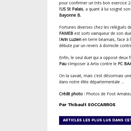
pour confirmer un très bon exercice 24
l’
US St Palais
, a quant à lui soigné so
Bayonne B.
Fortunes diverses chez les relégués d
FAMEB
est sorti vainqueur de son du
l’
Arin Luzien
en terre béarnais, face à l
débute par un revers à domicile contre
Enfin, le seul duel qui a opposé deux
Pau
s’imposer à Artix contre le
FC BA
On la savait, mais c’est désormais une certitude, le niveau sera sacrément élevé cette saison
dans notre élite départementale …
Crédit photo :
Photos de Foot Amate
Par
Thibault
SOCCARROS
ARTICLES LES PLUS LUS DANS CE