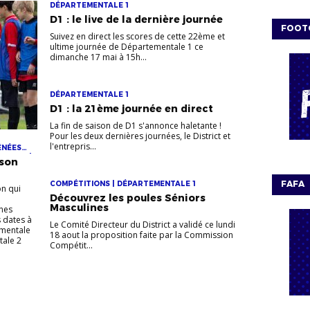
DÉPARTEMENTALE 1
D1 : le live de la dernière journée
FOOT
Suivez en direct les scores de cette 22ème et
ultime journée de Départementale 1 ce
dimanche 17 mai à 15h...
DÉPARTEMENTALE 1
D1 : la 21ème journée en direct
La fin de saison de D1 s'annonce haletante !
Pour les deux dernières journées, le District et
l'entrepris...
ÉNÉES
RICOLE |
ison
ITCH |
FAFA
COMPÉTITIONS | DÉPARTEMENTALE 1
on qui
Découvrez les poules Séniors
Masculines
unes
s dates à
Le Comité Directeur du District a validé ce lundi
ementale
18 aout la proposition faite par la Commission
tale 2
Compétit...