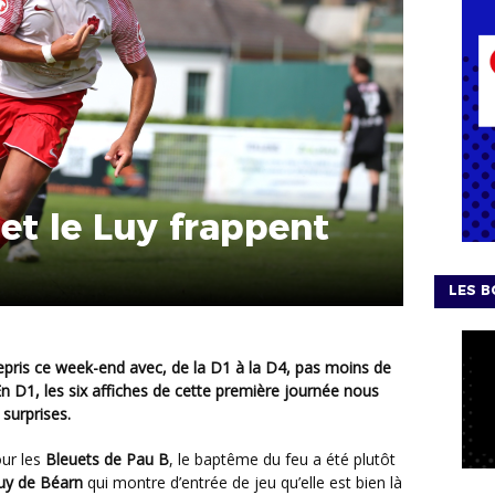
 et le Luy frappent
LES B
n D1, les six affiches de cette première journée nous
 surprises.
our les
Bleuets de Pau B
, le baptême du feu a été plutôt
uy de Béarn
qui montre d’entrée de jeu qu’elle est bien là